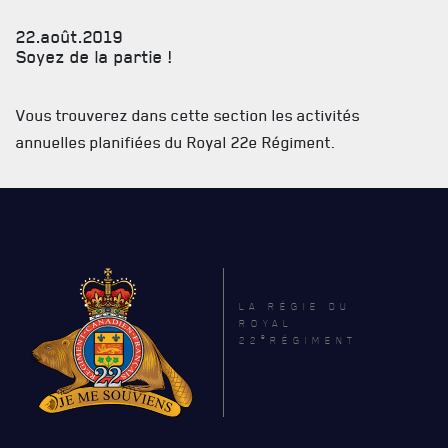
LA RÉGIE
DU R22ER
22.août.2019
Soyez de la partie !
BUREAU DE GESTION
Vous trouverez dans cette section les activités
MISSION SOCIALE
annuelles planifiées du Royal 22e Régiment.
PARTENARIAT ET ASSOCIATIONS
MAGASIN RÉGIMENTAIRE
PROGRAMMES DE LA RÉGIE
REVUE LA CITADELLE
LA RÉGIE DU
ROYAL
e
22
RÉGIMENT