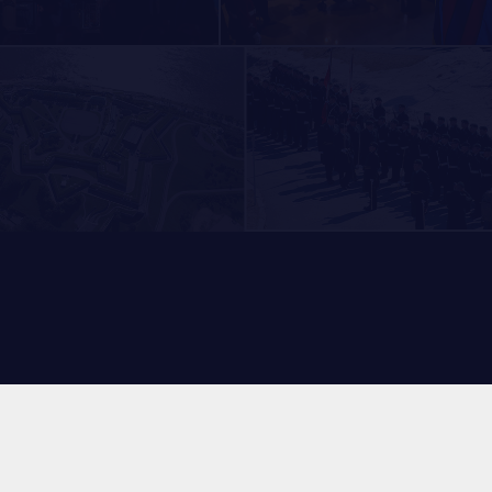
NOMINATIONS ROYALES ET HONORIFIQUES
QUARTIER GÉNÉRAL
LES BATAILLONS
FAQ
MUSIQUE DU ROYAL 22E RÉGIMENT
ALLIANCES, AFFILIATIONS ET LIENS D'AMITIÉ
DES RÉPONSES À
VOS QUESTIONS
CARRIÈRES
PUBLICATIONS ET LIENS UTILES