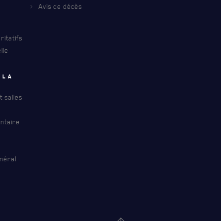
Avis de décès
INFOLETTRE
S À PROPOS DU R22ER
itatifs
lle
 la
 salles
ntaire
néral