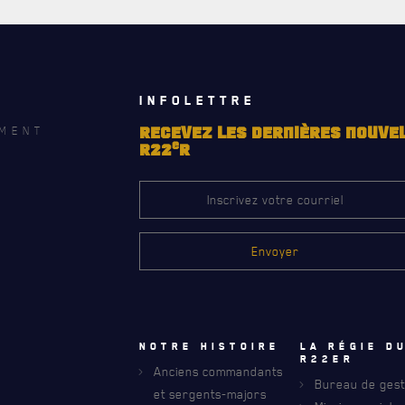
INFOLETTRE
MENT
RECEVEZ LES DERNIÈRES NOUVE
e
R22
R
Notre histoire
La régie d
R22eR
Anciens commandants
Bureau de gest
et sergents-majors