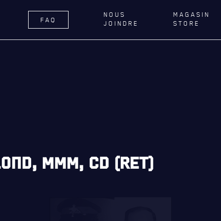
NOUS
MAGASIN
FAQ
JOINDRE
STORE
ÉGIMENT
LA RÉGIE
DU R22E
RNANCE
BUREAU DE GESTION
DELLE DE QUÉBEC
MISSION SOCIALE
TIONS ROYALES ET
PARTENARIAT ET ASSOCIATIONS
FIQUES
MAGASIN RÉGIMENTAIRE
ER GÉNÉRAL
PROGRAMMES DE LA RÉGIE
OND, MMM, CD (RET)
AILLONS
REVUE LA CITADELLE
E DU ROYAL 22E RÉGIMENT
ES, AFFILIATIONS ET LIENS
É