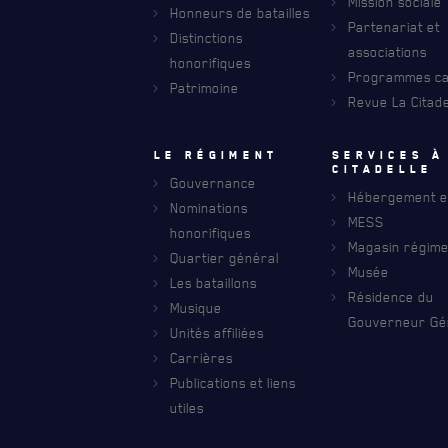
Mission sociale
Honneurs de batailles
Partenariat et
Distinctions
RECEVEZ NOS DERNIÈRES NOUVELLE
associations
honorifiques
AVIS DE DÉCÈS
Programmes car
Patrimoine
Revue La Citade
Le régiment
Services à
citadelle
Gouvernance
Hébergement et
Nominations
MESS
honorifiques
Magasin régime
Quartier général
Musée
Les bataillons
Résidence du
Musique
Gouverneur Gé
Unités affiliées
Carrières
Publications et liens
utiles