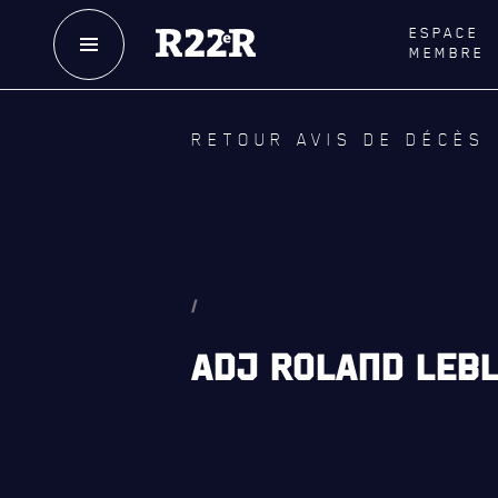
ESPACE
MEMBRE
NOTRE
HISTOIRE
LE
R
RETOUR AVIS DE DÉCÈS
CRÉATION DU RÉGIMENT
GOUVE
HONNEURS DE BATAILLE
LA CITA
DISTINCTIONS HONORIFIQUES
NOMINA
HONORI
PATRIMOINE
/
QUARTI
ANCIENS COMMANDANTS ET
ADJ ROLAND LEBL
SERGENTS-MAJORS
LES BAT
TABLEAU DES ADJUDANTS-CHEFS EN
MUSIQU
POSTE
ALLIANC
D'AMITI