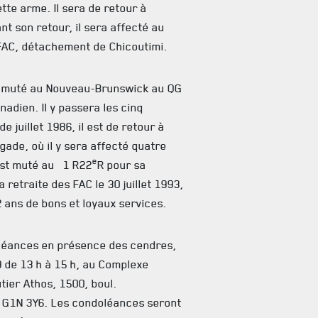
te arme. Il sera de retour à
ant son retour, il sera affecté au
FAC, détachement de Chicoutimi.
est muté au Nouveau-Brunswick au QG
adien. Il y passera les cinq
 juillet 1986, il est de retour à
gade, où il y sera affecté quatre
e
 est muté au 1 R22
R pour sa
a retraite des FAC le 30 juillet 1993,
2 ans de bons et loyaux services.
oléances en présence des cendres,
 de 13 h à 15 h, au Complexe
tier Athos, 1500, boul.
, G1N 3Y6. Les condoléances seront