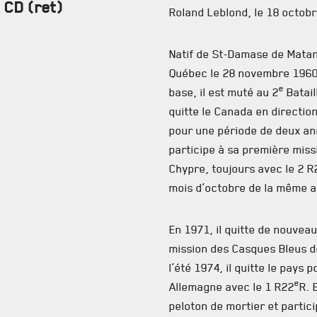
 CD (ret)
Roland Leblond, le 18 octobr
Natif de St-Damase de Matane
Québec le 28 novembre 1960.
e
base, il est muté au 2
Batail
FAQ
quitte le Canada en directio
pour une période de deux an
DES RÉPONSES À VOS QUESTIONS
participe à sa première missi
Chypre, toujours avec le 2 R
mois d’octobre de la même 
En 1971, il quitte de nouvea
mission des Casques Bleus de
l’été 1974, il quitte le pays
e
Allemagne avec le 1 R22
R. 
peloton de mortier et partic