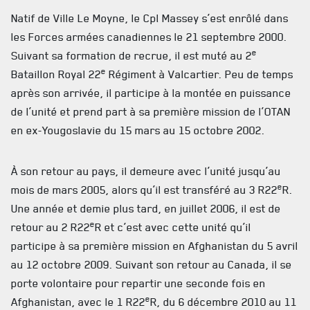
Natif de Ville Le Moyne, le Cpl Massey s’est enrôlé dans
les Forces armées canadiennes le 21 septembre 2000.
e
Suivant sa formation de recrue, il est muté au 2
ACTUALITÉS
e
Bataillon Royal 22
Régiment à Valcartier. Peu de temps
après son arrivée, il participe à la montée en puissance
CALENDRIER
de l’unité et prend part à sa première mission de l’OTAN
NOUVELLES
en ex-Yougoslavie du 15 mars au 15 octobre 2002.
AVIS DE DÉCÈS
À son retour au pays, il demeure avec l’unité jusqu’au
INFOLETTRE
e
mois de mars 2005, alors qu’il est transféré au 3 R22
R.
RECEVEZ NOS DERNIÈRES NOUVELLES À PROPOS DU R22ER
Une année et demie plus tard, en juillet 2006, il est de
e
retour au 2 R22
R et c’est avec cette unité qu’il
participe à sa première mission en Afghanistan du 5 avril
au 12 octobre 2009. Suivant son retour au Canada, il se
porte volontaire pour repartir une seconde fois en
e
Afghanistan, avec le 1 R22
R, du 6 décembre 2010 au 11