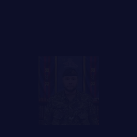
FAQ
LE
RÉGIMENT
GOUVERNANCE
DES RÉPONSES À
VOS QUESTIONS
LA CITADELLE DE QUÉBEC
NOMINATIONS ROYALES ET HONORIFIQUES
QUARTIER GÉNÉRAL
LES BATAILLONS
MUSIQUE DU ROYAL 22E RÉGIMENT