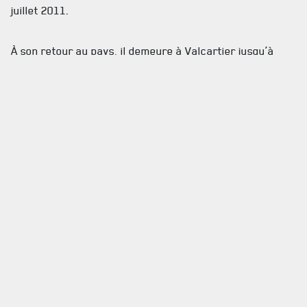
juillet 2011.
À son retour au pays, il demeure à Valcartier jusqu’à
l’été 2019, moment où il est muté à la section des
Champs de tir et Secteur d’entraînement (CTSE)
Farnham.
Le Cpl Massey laisse dans le deuil ses deux enfants
Abigael et Frédérik.
La famille recevra les condoléances, en présence des
cendres, le samedi 31 octobre 2020 de 13h à 15h à la
Maison Darche services funéraire, 7679, boulevard
Taschereau, Brossard, J4Y 1A2. Une célébration de la
vie s’en suivra à 15h dans le salon de la Maison
Funéraire. La chaîne de commandement du Cpl Massey