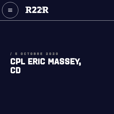
ESPACE MEMBRE
FAQ
NOUS JOINDRE
MAGASIN
/ 5 OCTOBRE 2020
CPL ERIC MASSEY,
CD
NOTRE
HISTOIRE
CRÉATION DU RÉGIMENT
HONNEURS DE BATAILLE
DISTINCTIONS HONORIFIQUES