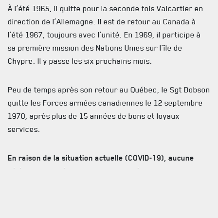
ACTUALITÉS
À l’été 1965, il quitte pour la seconde fois Valcartier en
direction de l’Allemagne. Il est de retour au Canada à
CALENDRIER
l’été 1967, toujours avec l’unité. En 1969, il participe à
sa première mission des Nations Unies sur l’île de
NOUVELLES
Chypre. Il y passe les six prochains mois.
AVIS DE DÉCÈS
Peu de temps après son retour au Québec, le Sgt Dobson
INFOLETTRE
quitte les Forces armées canadiennes le 12 septembre
RECEVEZ NOS DERNIÈRES NOUVELLES À PROPOS DU R22ER
1970, après plus de 15 années de bons et loyaux
services.
En raison de la situation actuelle (COVID-19), aucune
célébration funéraire ne sera tenue à court terme. Les
détails funéraires vous seront soumis une fois connus de
la famille, à une date ultérieure
.