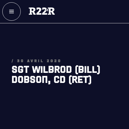
ESPACE MEMBRE
FAQ
NOUS JOINDRE
MAGASIN
NOTRE
HISTOIRE
/ 30 AVRIL 2020
SGT WILBROD (BILL)
CRÉATION DU RÉGIMENT
DOBSON, CD (RET)
HONNEURS DE BATAILLE
DISTINCTIONS HONORIFIQUES
PATRIMOINE
ANCIENS COMMANDANTS ET SERGENTS-MAJORS