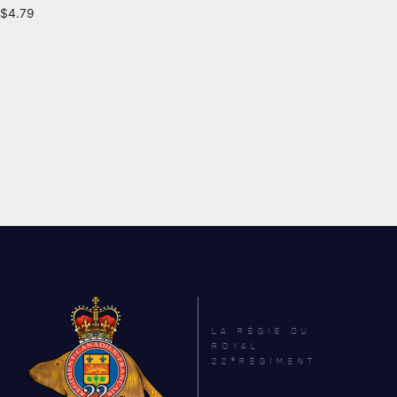
$
4.79
LA RÉGIE
DU R22ER
BUREAU DE GESTION
MISSION SOCIALE
PARTENARIAT ET ASSOCIATIONS
MAGASIN RÉGIMENTAIRE
PROGRAMMES DE LA RÉGIE
REVUE LA CITADELLE
LA RÉGIE DU
ROYAL
e
22
RÉGIMENT