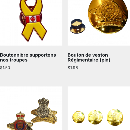
Boutonnière supportons
Bouton de veston
nos troupes
Régimentaire (pin)
$
1.50
$
1.96
LE
RÉGIMENT
GOUVERNANCE
LA CITADELLE DE QUÉBEC