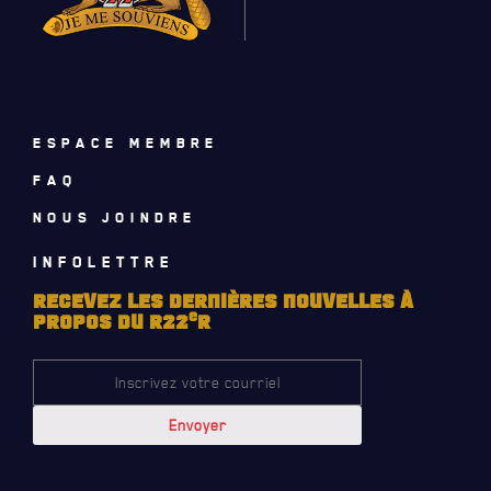
ESPACE MEMBRE
FAQ
SERVICES À
LA CITADELLE
NOUS JOINDRE
HÉBERGEMENT
INFOLETTRE
SALLES DE CONFÉRENCES
RECEVEZ LES DERNIÈRES NOUVELLES À
e
PROPOS DU R22
R
MESS ET CUISINE
MUSÉE
RÉSIDENCE DU GOUVERNEUR GÉNÉRAL