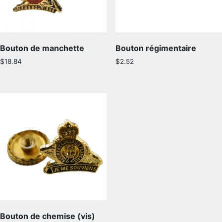
NOMINATIONS ROYALES ET HONORIFIQUES
QUARTIER GÉNÉRAL
Bouton de manchette
Bouton régimentaire
LES BATAILLONS
$
18.84
$
2.52
FAQ
MUSIQUE DU ROYAL 22E RÉGIMENT
DES RÉPONSES À
VOS QUESTIONS
ALLIANCES, AFFILIATIONS ET LIENS D'AMITIÉ
CARRIÈRES
PUBLICATIONS ET LIENS UTILES
Bouton de chemise (vis)