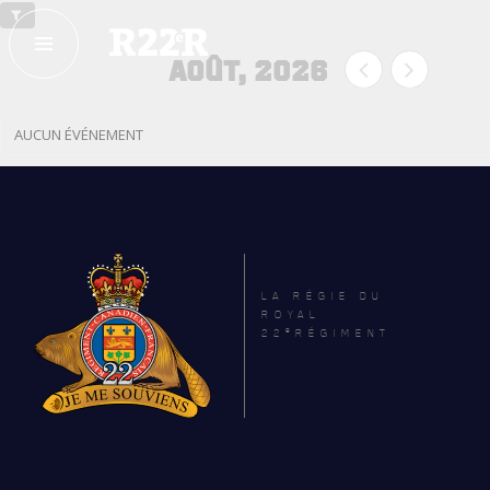
ESPACE MEMBRE
FAQ
AOÛT, 2026
NOUS JOINDRE
MAGASIN
AUCUN ÉVÉNEMENT
NOTRE
HISTOIRE
CRÉATION DU RÉGIMENT
HONNEURS DE BATAILLE
LA RÉGIE DU
ROYAL
e
22
RÉGIMENT
DISTINCTIONS HONORIFIQUES
PATRIMOINE
ANCIENS COMMANDANTS ET SERGENTS-MAJORS
TABLEAU DES ADJUDANTS-CHEFS EN POSTE