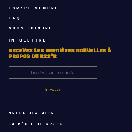
ESPACE MEMBRE
FAQ
NOUS JOINDRE
INFOLETTRE
RECEVEZ LES DERNIÈRES NOUVELLES À
e
PROPOS DU R22
R
LE
RÉGIMENT
GOUVERNANCE
Notre histoire
LA CITADELLE DE QUÉBEC
La régie du R22eR