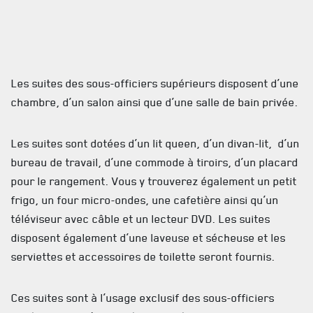
GOUVERNANCE
LA CITADELLE DE QUÉBEC
NOMINATIONS ROYALES ET HONORIFIQUES
Les suites des sous-officiers supérieurs disposent d’une
chambre, d’un salon ainsi que d’une salle de bain privée.
QUARTIER GÉNÉRAL
LES BATAILLONS
Les suites sont dotées d’un lit queen, d’un divan-lit,
d’un
bureau de travail, d’une commode à tiroirs, d’un placard
MUSIQUE DU ROYAL 22E RÉGIMENT
pour le rangement. Vous y trouverez également un petit
ALLIANCES, AFFILIATIONS ET LIENS D'AMITIÉ
frigo, un four micro-ondes, une cafetière ainsi qu’un
téléviseur avec câble et un lecteur DVD. Les suites
CARRIÈRES
disposent également d’une laveuse et sécheuse et les
serviettes et accessoires de toilette seront fournis.
PUBLICATIONS ET LIENS UTILES
Ces suites sont à l’usage exclusif des sous-officiers