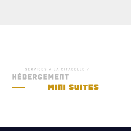
SERVICES À LA CITADELLE /
HÉBERGEMENT
MINI SUITES
ACTUALITÉS
CALENDRIER
NOUVELLES