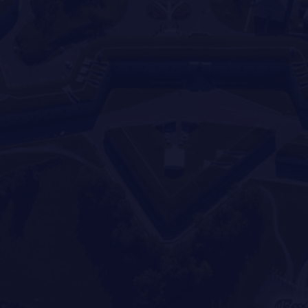
CRÉATION DU RÉGIMENT
HONNEURS DE BATAILLE
DISTINCTIONS HONORIFIQUES
PATRIMOINE
ANCIENS COMMANDANTS ET SERGENTS-MAJORS
TABLEAU DES ADJUDANTS-CHEFS EN POSTE