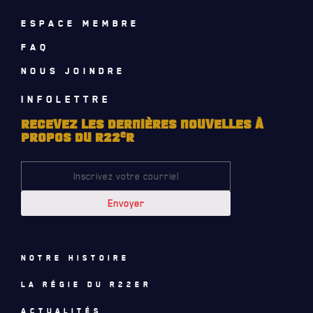
CALENDRIER
ESPACE MEMBRE
NOUVELLES
FAQ
AVIS DE DÉCÈS
NOUS JOINDRE
INFOLETTRE
INFOLETTRE
RECEVEZ LES DERNIÈRES NOUVELLES À
RECEVEZ NOS DERNIÈRES NOUVELLES À PROPOS DU R22ER
e
PROPOS DU R22
R
Notre histoire
La régie du R22eR
Actualités