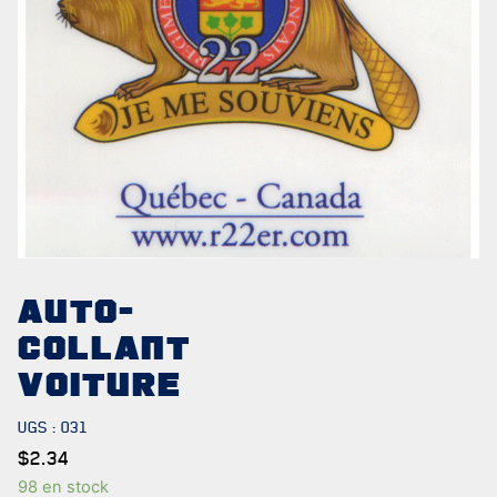
NOTRE
HISTOIRE
CRÉATION DU RÉGIMENT
AUTO-
HONNEURS DE BATAILLE
COLLANT
DISTINCTIONS HONORIFIQUES
VOITURE
PATRIMOINE
UGS :
031
$
2.34
ANCIENS COMMANDANTS ET SERGENTS-MAJORS
98 en stock