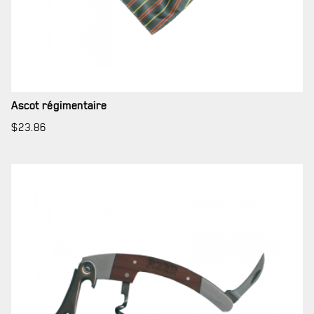
LA RÉGIE
DU R22ER
BUREAU DE GESTION
Ascot régimentaire
MISSION SOCIALE
$
23.86
PARTENARIAT ET ASSOCIATIONS
MAGASIN RÉGIMENTAIRE
PROGRAMMES DE LA RÉGIE
REVUE LA CITADELLE