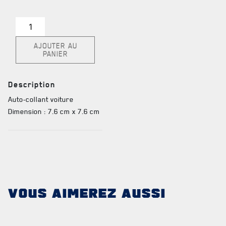
TABLEAU DES ADJUDANTS-CHEFS EN POSTE
quantité
de
AJOUTER AU
Auto-
PANIER
collant
FAQ
voiture
DES RÉPONSES À
Description
VOS QUESTIONS
Auto-collant voiture
Dimension : 7.6 cm x 7.6 cm
VOUS AIMEREZ AUSSI