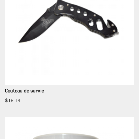
SERVICES À
LA CITADELLE
Couteau de survie
HÉBERGEMENT
$
19.14
SALLES DE CONFÉRENCES
MESS ET CUISINE
MUSÉE