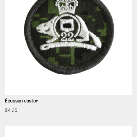
LE
RÉGIMENT
Écusson castor
$
4.35
GOUVERNANCE
LA CITADELLE DE QUÉBEC