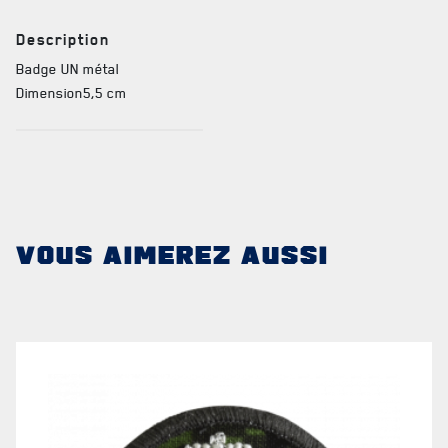
métal
Description
Badge UN métal
Dimension5,5 cm
FAQ
DES RÉPONSES À
VOS QUESTIONS
VOUS AIMEREZ AUSSI