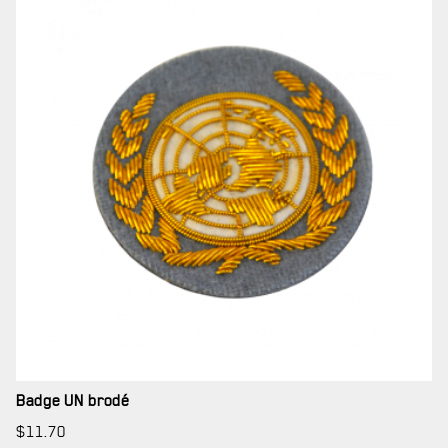
NOMINATIONS ROYALES ET HONORIFIQUES
QUARTIER GÉNÉRAL
LES BATAILLONS
MUSIQUE DU ROYAL 22E RÉGIMENT
ALLIANCES, AFFILIATIONS ET LIENS D'AMITIÉ
CARRIÈRES
PUBLICATIONS ET LIENS UTILES
Badge UN brodé
$
11.70