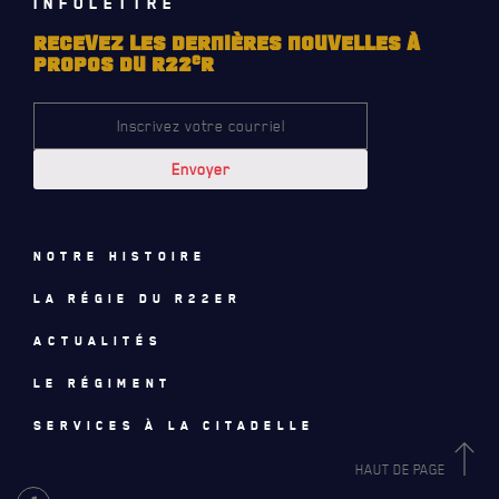
INFOLETTRE
INFOLETTRE
RECEVEZ LES DERNIÈRES NOUVELLES À
e
PROPOS DU R22
R
RECEVEZ NOS DERNIÈRES NOUVELLES À PROPOS DU R22ER
Notre histoire
La régie du R22eR
Actualités
Le régiment
Services à la citadelle
HAUT DE PAGE