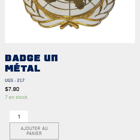
NOTRE
HISTOIRE
BADGE UN
MÉTAL
CRÉATION DU RÉGIMENT
UGS :
217
HONNEURS DE BATAILLE
$
7.80
DISTINCTIONS HONORIFIQUES
7 en stock
PATRIMOINE
quantité
de
ANCIENS COMMANDANTS ET SERGENTS-MAJORS
AJOUTER AU
Badge
PANIER
UN
TABLEAU DES ADJUDANTS-CHEFS EN POSTE