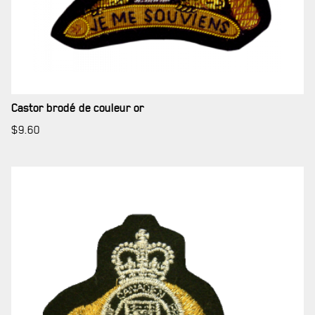
Castor brodé de couleur or
SERVICES À
LA CITADELLE
$
9.60
HÉBERGEMENT
SALLES DE CONFÉRENCES
MESS ET CUISINE
MUSÉE
RÉSIDENCE DU GOUVERNEUR GÉNÉRAL