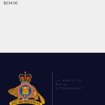
$
234.00
LA RÉGIE DU
ROYAL
e
22
RÉGIMENT