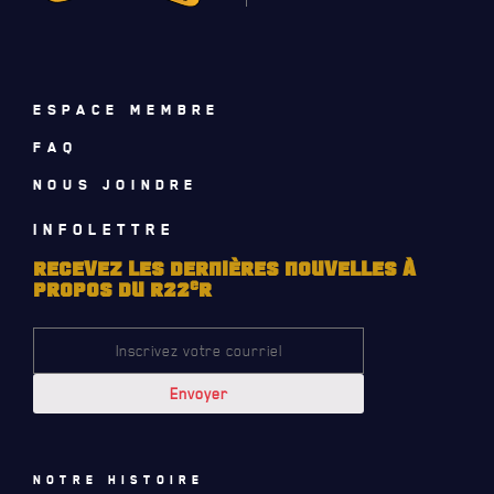
ACTUALITÉS
CALENDRIER
ESPACE MEMBRE
NOUVELLES
FAQ
AVIS DE DÉCÈS
NOUS JOINDRE
INFOLETTRE
INFOLETTRE
RECEVEZ NOS DERNIÈRES NOUVELLES À PROPOS DU R22ER
RECEVEZ LES DERNIÈRES NOUVELLES À
e
PROPOS DU R22
R
Notre histoire