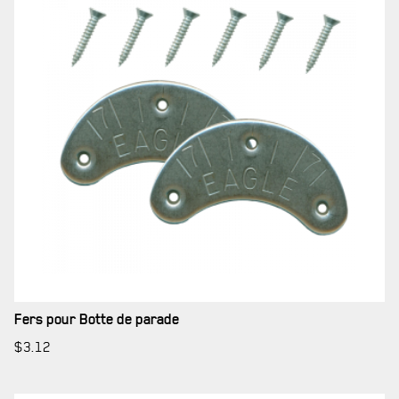
SERVICES À
LA CITADELLE
HÉBERGEMENT
Fers pour Botte de parade
$
3.12
SALLES DE CONFÉRENCES
MESS ET CUISINE