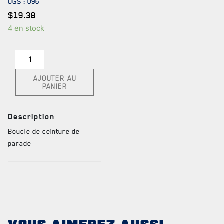
UGS :
096
TABLEAU DES ADJUDANTS-CHEFS EN POSTE
$
19.38
4 en stock
quantité
FAQ
de
DES RÉPONSES À
AJOUTER AU
Boucle
PANIER
de
VOS QUESTIONS
ceinture
de
Description
parade
Boucle de ceinture de
parade