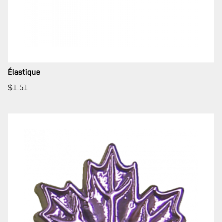
Élastique
$
1.51