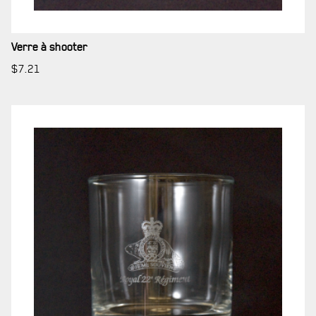
LA CITADELLE DE QUÉBEC
Verre à shooter
NOMINATIONS ROYALES ET HONORIFIQUES
$
7.21
QUARTIER GÉNÉRAL
LES BATAILLONS
MUSIQUE DU ROYAL 22E RÉGIMENT
ALLIANCES, AFFILIATIONS ET LIENS D'AMITIÉ
CARRIÈRES
PUBLICATIONS ET LIENS UTILES