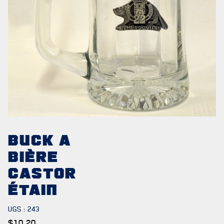
NOTRE
HISTOIRE
CRÉATION DU RÉGIMENT
BUCK A
HONNEURS DE BATAILLE
BIÈRE
CASTOR
DISTINCTIONS HONORIFIQUES
ÉTAIN
PATRIMOINE
UGS :
243
ANCIENS COMMANDANTS ET SERGENTS-MAJORS
$
10.20