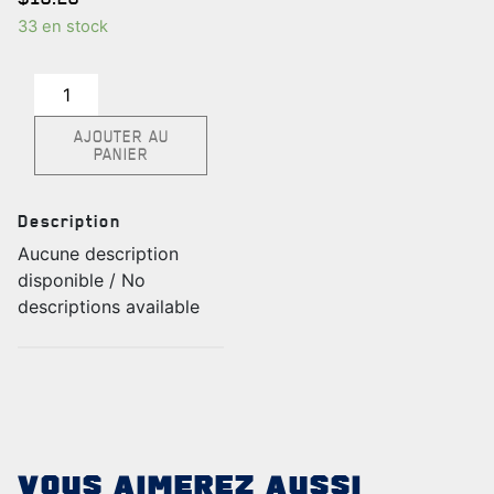
TABLEAU DES ADJUDANTS-CHEFS EN POSTE
33 en stock
quantité
de
AJOUTER AU
Buck
FAQ
PANIER
a
DES RÉPONSES À
bière
VOS QUESTIONS
castor
Description
étain
Aucune description
disponible / No
descriptions available
VOUS AIMEREZ AUSSI