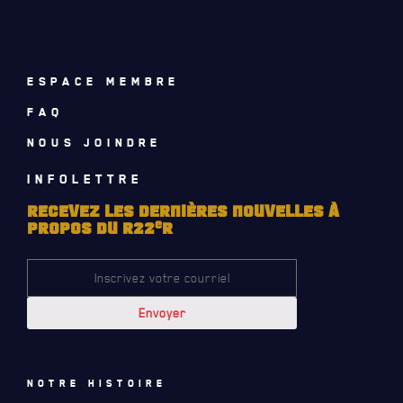
ACTUALITÉS
CALENDRIER
ESPACE MEMBRE
NOUVELLES
FAQ
AVIS DE DÉCÈS
NOUS JOINDRE
INFOLETTRE
INFOLETTRE
RECEVEZ NOS DERNIÈRES NOUVELLES À PROPOS DU R22ER
RECEVEZ LES DERNIÈRES NOUVELLES À
e
PROPOS DU R22
R
Notre histoire