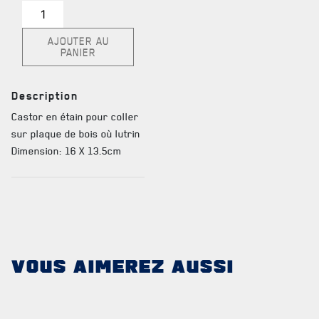
TABLEAU DES ADJUDANTS-CHEFS EN POSTE
quantité
de
AJOUTER AU
Castor
PANIER
étain
FAQ
Description
DES RÉPONSES À
Castor en étain pour coller
VOS QUESTIONS
sur plaque de bois où lutrin
Dimension: 16 X 13.5cm
VOUS AIMEREZ AUSSI