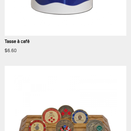
LA RÉGIE
DU R22ER
BUREAU DE GESTION
Tasse à café
$
6.60
MISSION SOCIALE
PARTENARIAT ET ASSOCIATIONS
MAGASIN RÉGIMENTAIRE
PROGRAMMES DE LA RÉGIE
REVUE LA CITADELLE