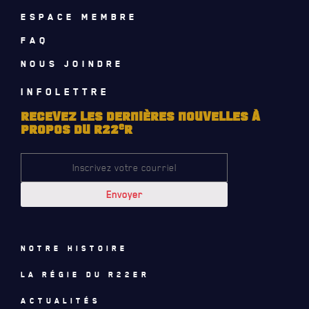
CALENDRIER
ESPACE MEMBRE
NOUVELLES
FAQ
NOUS JOINDRE
AVIS DE DÉCÈS
INFOLETTRE
INFOLETTRE
RECEVEZ LES DERNIÈRES NOUVELLES À
RECEVEZ NOS DERNIÈRES NOUVELLES À PROPOS DU R22ER
e
PROPOS DU R22
R
Notre histoire
La régie du R22eR
Actualités