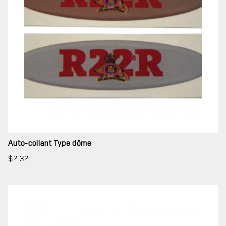
SERVICES À
LA CITADELLE
Auto-collant Type dôme
HÉBERGEMENT
$
2.32
SALLES DE CONFÉRENCES
MESS ET CUISINE
MUSÉE