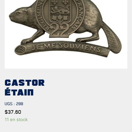
NOTRE
HISTOIRE
CRÉATION DU RÉGIMENT
CASTOR
HONNEURS DE BATAILLE
ÉTAIN
DISTINCTIONS HONORIFIQUES
UGS :
288
PATRIMOINE
$
37.60
11 en stock
ANCIENS COMMANDANTS ET SERGENTS-MAJORS