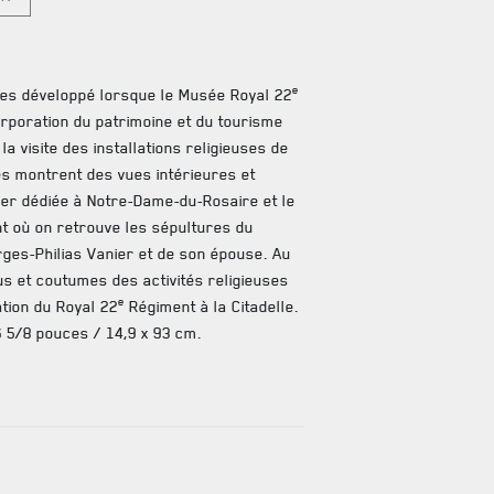
e
les développé lorsque le Musée Royal 22
rporation du patrimoine et du tourisme
la visite des installations religieuses de
les montrent des vues intérieures et
ier dédiée à Notre-Dame-du-Rosaire et le
 où on retrouve les sépultures du
ges-Philias Vanier et de son épouse. Au
us et coutumes des activités religieuses
e
tion du Royal 22
Régiment à la Citadelle.
6 5/8 pouces / 14,9 x 93 cm.