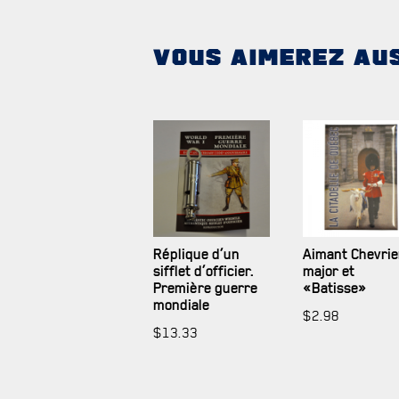
VOUS AIMEREZ AU
Réplique d’un
Aimant Chevrie
sifflet d’officier.
major et
Première guerre
«Batisse»
mondiale
$
2.98
$
13.33