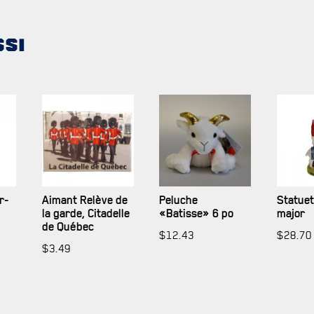
SSI
FAQ
DES RÉPONSES À VOS QUESTIONS
r-
Aimant Relève de
Peluche
Statuet
la garde, Citadelle
«Batisse» 6 po
major
de Québec
$
12.43
$
28.70
$
3.49