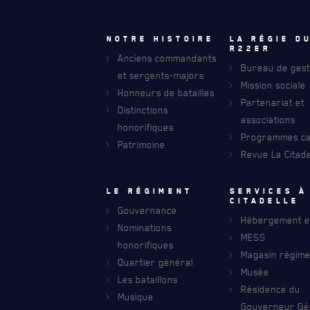
Notre histoire
La régie d
R22eR
Anciens commandants
Bureau de gest
et sergents-majors
Mission sociale
Honneurs de batailles
Partenariat et
Distinctions
associations
honorifiques
Programmes car
Patrimoine
Revue La Citade
Le régiment
Services à
RECEVEZ NOS DERNIÈRES NOUVELLE
citadelle
AVIS DE DÉCÈS
Gouvernance
Hébergement et
Nominations
MESS
honorifiques
Magasin régime
Quartier général
Musée
Les bataillons
Résidence du
Musique
Gouverneur Gé