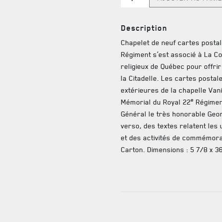
de
RES
Chapelet
Description
de
TIONS ET LIENS UTILES
cartes
Chapelet de neuf cartes posta
postales
Régiment s’est associé à La Co
religieux de Québec pour offrir 
la Citadelle. Les cartes posta
extérieures de la chapelle Van
e
Mémorial du Royal 22
Régiment
Général le très honorable Geor
verso, des textes relatent les 
et des activités de commémora
Carton. Dimensions : 5 7/8 x 3