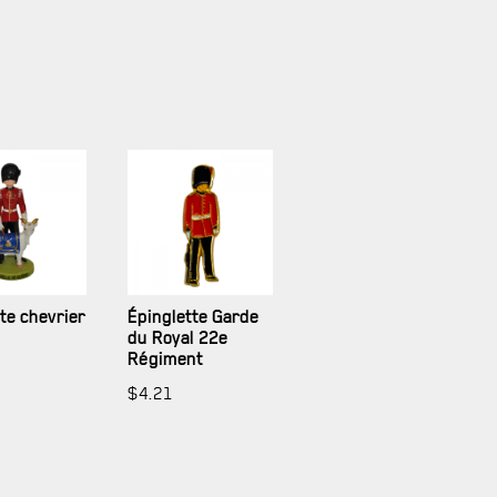
te chevrier
Épinglette Garde
du Royal 22e
Régiment
$
4.21