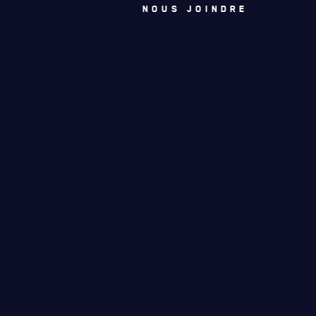
NOUS JOINDRE
ACTUALITÉS
CALENDRIER
NOUVELLES