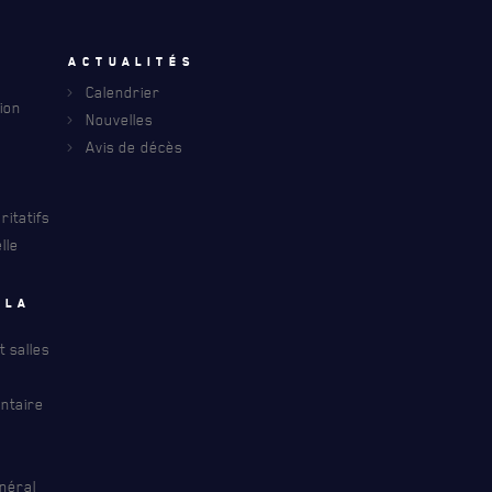
u
Actualités
Calendrier
ion
Nouvelles
Avis de décès
itatifs
lle
INFOLETTRE
 la
S À PROPOS DU R22ER
 salles
ntaire
néral