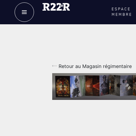
ESPACE
MEMBRE
NOTRE
HISTOIRE
LE
R
CRÉATION DU RÉGIMENT
GOUVE
HONNEURS DE BATAILLE
LA CITA
Retour au Magasin régimentaire
DISTINCTIONS HONORIFIQUES
NOMINA
HONORI
PATRIMOINE
QUARTI
ANCIENS COMMANDANTS ET
SERGENTS-MAJORS
LES BAT
TABLEAU DES ADJUDANTS-CHEFS EN
MUSIQU
POSTE
ALLIANC
D'AMITI