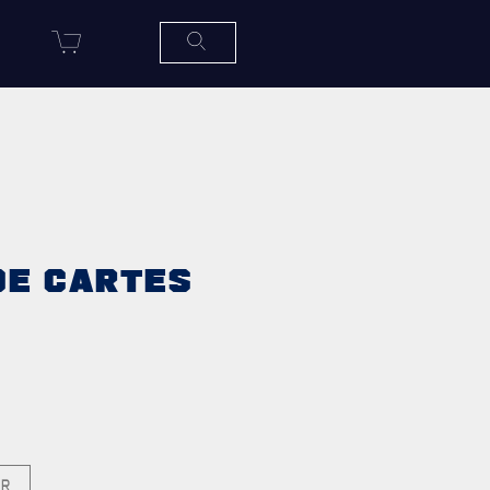
R
SERVICES À
LA
CITADELLE
HÉBERGEMENT
SALLES DE CONFÉRENCES
DE CARTES
MESS ET CUISINE
MUSÉE
RÉSIDENCE DU GOUVERNEUR
GÉNÉRAL
ER