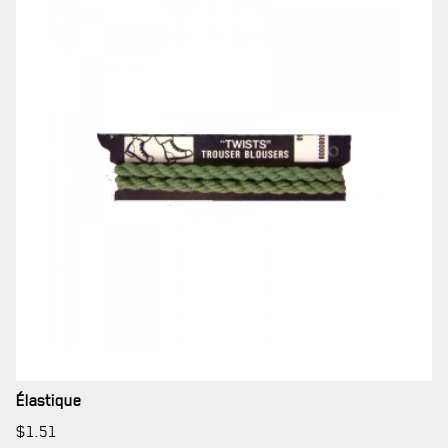
LE
RÉGIMENT
GOUVERNANCE
Élastique
$
1.51
LA CITADELLE DE QUÉBEC