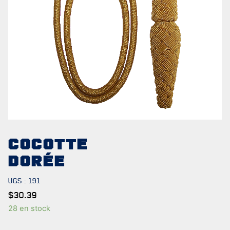
NOTRE
HISTOIRE
CRÉATION DU RÉGIMENT
COCOTTE
HONNEURS DE BATAILLE
DORÉE
DISTINCTIONS HONORIFIQUES
UGS :
191
PATRIMOINE
$
30.39
28 en stock
ANCIENS COMMANDANTS ET SERGENTS-MAJORS
TABLEAU DES ADJUDANTS-CHEFS EN POSTE