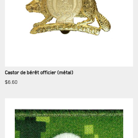
SERVICES À
LA CITADELLE
Castor de bérêt officier (métal)
$
6.60
HÉBERGEMENT
SALLES DE CONFÉRENCES
MESS ET CUISINE
MUSÉE
RÉSIDENCE DU GOUVERNEUR GÉNÉRAL