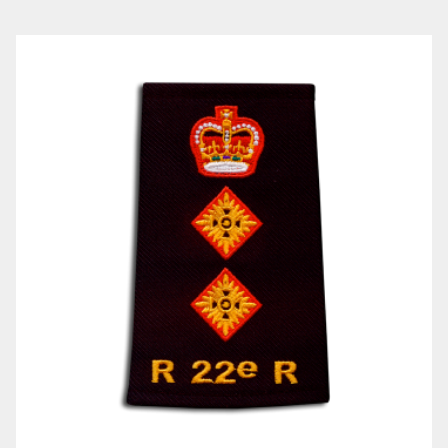
NOMINATIONS ROYALES ET HONORIFIQUES
QUARTIER GÉNÉRAL
LES BATAILLONS
MUSIQUE DU ROYAL 22E RÉGIMENT
ALLIANCES, AFFILIATIONS ET LIENS D'AMITIÉ
CARRIÈRES
PUBLICATIONS ET LIENS UTILES