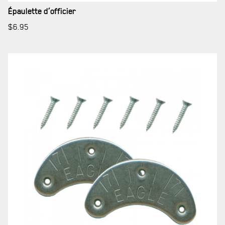
Épaulette d’officier
$
6.95