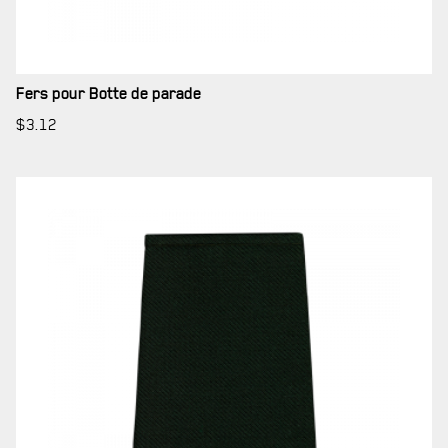
LA RÉGIE
DU R22ER
Fers pour Botte de parade
BUREAU DE GESTION
$
3.12
MISSION SOCIALE
PARTENARIAT ET ASSOCIATIONS
MAGASIN RÉGIMENTAIRE
PROGRAMMES DE LA RÉGIE
REVUE LA CITADELLE