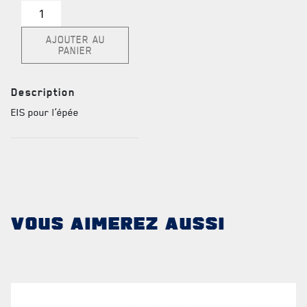
quantité
de
AJOUTER AU
Cocotte
PANIER
dorée
FAQ
Description
DES RÉPONSES À
EIS pour l’épée
VOS QUESTIONS
VOUS AIMEREZ AUSSI