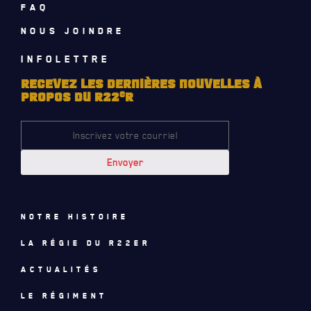
FAQ
NOUVELLES
NOUS JOINDRE
AVIS DE DÉCÈS
INFOLETTRE
INFOLETTRE
RECEVEZ LES DERNIÈRES NOUVELLES À
e
RECEVEZ NOS DERNIÈRES NOUVELLES À PROPOS DU R22ER
PROPOS DU R22
R
Notre histoire
La régie du R22eR
Actualités
Le régiment