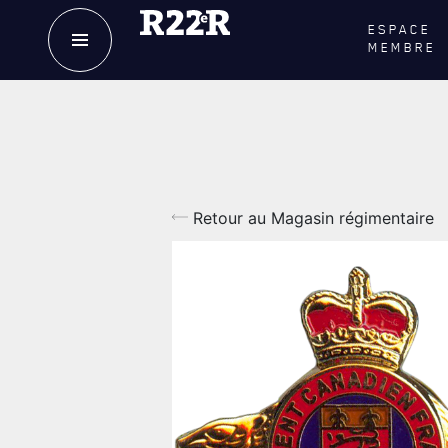
ESPACE
MEMBRE
NOTRE
HISTOIRE
LE
R
CRÉATION DU RÉGIMENT
GOUVE
HONNEURS DE BATAILLE
LA CITA
Retour au Magasin régimentaire
DISTINCTIONS HONORIFIQUES
NOMINA
HONORI
PATRIMOINE
QUARTI
ANCIENS COMMANDANTS ET
SERGENTS-MAJORS
LES BAT
TABLEAU DES ADJUDANTS-CHEFS EN
MUSIQU
POSTE
ALLIANC
D'AMITI