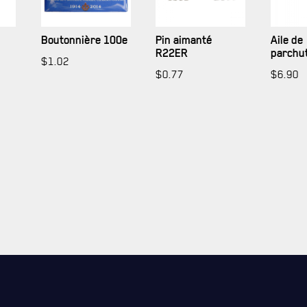
Boutonnière 100e
Pin aimanté
Aile de
R22ER
parchut
$
1.02
$
0.77
$
6.90
FAQ
DES RÉPONSES À VOS QUESTIONS