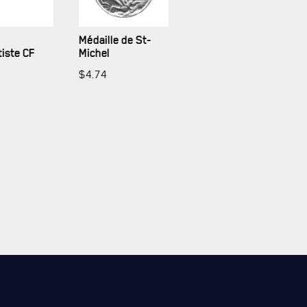
Médaille de St-
iste CF
Michel
$
4.74