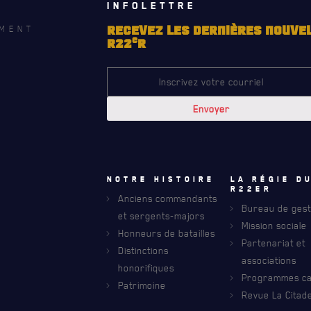
INFOLETTRE
MENT
RECEVEZ LES DERNIÈRES NOUVE
e
R22
R
Notre histoire
La régie d
R22eR
Anciens commandants
Bureau de gest
et sergents-majors
Mission sociale
Honneurs de batailles
Partenariat et
Distinctions
associations
honorifiques
Programmes car
Patrimoine
Revue La Citade