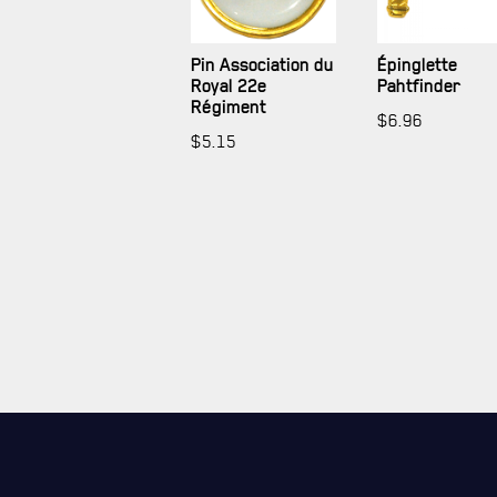
Pin Association du
Épinglette
Royal 22e
Pahtfinder
Régiment
$
6.96
$
5.15