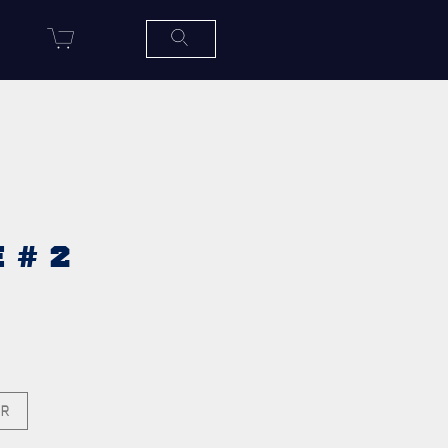
R
SERVICES À
LA
CITADELLE
HÉBERGEMENT
SALLES DE CONFÉRENCES
 # 2
MESS ET CUISINE
MUSÉE
RÉSIDENCE DU GOUVERNEUR
GÉNÉRAL
ER