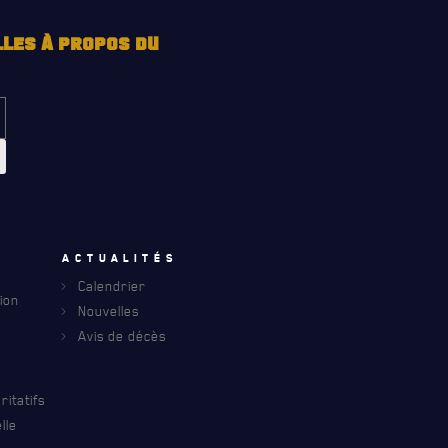
LLES À PROPOS DU
u
Actualités
Calendrier
ion
Nouvelles
Avis de décès
itatifs
lle