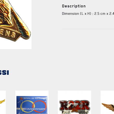
Épinglette
Description
#
RES
2
Dimension (L x H) : 2.5 cm x 2.
TIONS ET LIENS UTILES
SSI