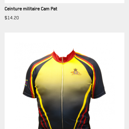
LA CITADELLE DE QUÉBEC
Ceinture militaire Cam Pat
NOMINATIONS ROYALES ET HONORIFIQUES
$
14.20
QUARTIER GÉNÉRAL
LES BATAILLONS
MUSIQUE DU ROYAL 22E RÉGIMENT
ALLIANCES, AFFILIATIONS ET LIENS D'AMITIÉ
CARRIÈRES
PUBLICATIONS ET LIENS UTILES