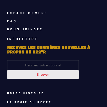
CALENDRIER
ESPACE MEMBRE
NOUVELLES
FAQ
AVIS DE DÉCÈS
NOUS JOINDRE
INFOLETTRE
INFOLETTRE
RECEVEZ LES DERNIÈRES NOUVELLES À
RECEVEZ NOS DERNIÈRES NOUVELLES À PROPOS DU R22ER
e
PROPOS DU R22
R
Notre histoire
La régie du R22eR