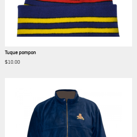
LA RÉGIE
DU R22ER
BUREAU DE GESTION
Tuque pompon
MISSION SOCIALE
$
10.00
PARTENARIAT ET ASSOCIATIONS
MAGASIN RÉGIMENTAIRE
PROGRAMMES DE LA RÉGIE
REVUE LA CITADELLE