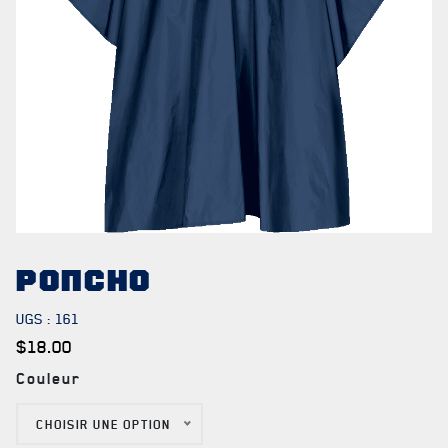
NOTRE
HISTOIRE
CRÉATION DU RÉGIMENT
PONCHO
HONNEURS DE BATAILLE
UGS :
161
DISTINCTIONS HONORIFIQUES
$
18.00
PATRIMOINE
Couleur
ANCIENS COMMANDANTS ET SERGENTS-MAJORS
CHOISIR UNE OPTION