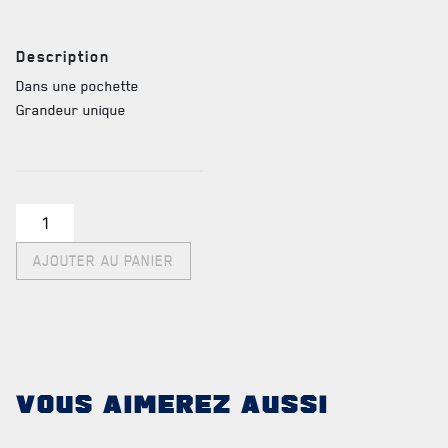
TABLEAU DES ADJUDANTS-CHEFS EN POSTE
Description
Dans une pochette
Grandeur unique
FAQ
DES RÉPONSES À
VOS QUESTIONS
quantité
de
AJOUTER AU PANIER
Poncho
VOUS AIMEREZ AUSSI