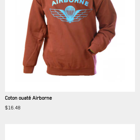
SERVICES À
LA CITADELLE
Coton ouaté Airborne
HÉBERGEMENT
$
16.48
SALLES DE CONFÉRENCES
MESS ET CUISINE