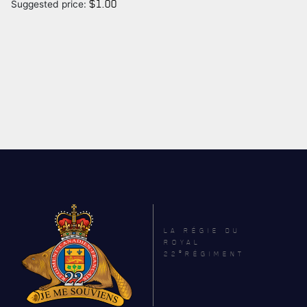
$
1.00
Suggested price:
SERVICES À
LA CITADELLE
HÉBERGEMENT
SALLES DE CONFÉRENCES
MESS ET CUISINE
MUSÉE
LA RÉGIE DU
ROYAL
e
22
RÉGIMENT
RÉSIDENCE DU GOUVERNEUR GÉNÉRAL