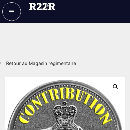
ESPACE MEMBRE
FAQ
NOUS JOINDRE
MAGASIN
Retour au Magasin régimentaire
NOTRE
HISTOIRE
CRÉATION DU RÉGIMENT
HONNEURS DE BATAILLE
DISTINCTIONS HONORIFIQUES