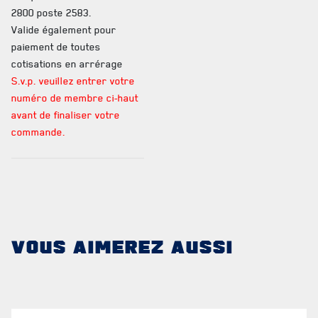
2800 poste 2583.
PUBLICATIONS ET LIENS UTILES
Valide également pour
paiement de toutes
cotisations en arrérage
S.v.p. veuillez entrer votre
numéro de membre ci-haut
avant de finaliser votre
commande.
LA RÉGIE
DU R22ER
VOUS AIMEREZ AUSSI
BUREAU DE GESTION
MISSION SOCIALE