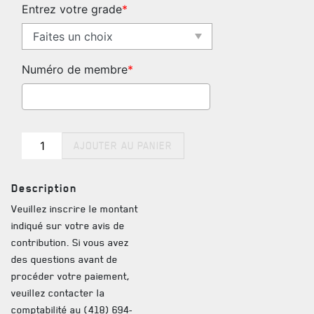
Entrez votre grade
*
LE
RÉGIMENT
Numéro de membre
*
FAQ
GOUVERNANCE
DES RÉPONSES À
LA CITADELLE DE QUÉBEC
VOS QUESTIONS
quantité
AJOUTER AU PANIER
NOMINATIONS ROYALES ET HONORIFIQUES
de
Renouvellement
QUARTIER GÉNÉRAL
Description
annuel
Veuillez inscrire le montant
LES BATAILLONS
indiqué sur votre avis de
contribution. Si vous avez
MUSIQUE DU ROYAL 22E RÉGIMENT
des questions avant de
procéder votre paiement,
ALLIANCES, AFFILIATIONS ET LIENS D'AMITIÉ
veuillez contacter la
CARRIÈRES
comptabilité au (418) 694-