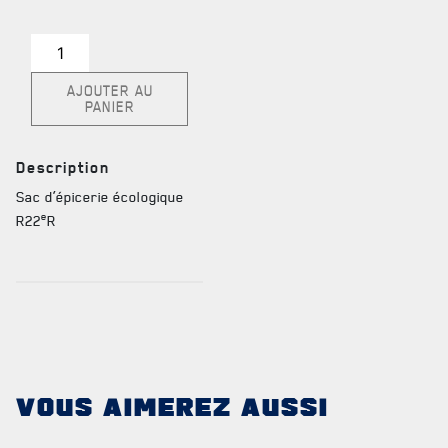
TABLEAU DES ADJUDANTS-CHEFS EN POSTE
quantité
de
AJOUTER AU
Sac
PANIER
écologique
FAQ
R22eR
DES RÉPONSES À
Description
VOS QUESTIONS
Sac d’épicerie écologique
e
R22
R
VOUS AIMEREZ AUSSI