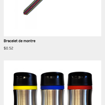
LA RÉGIE
DU R22ER
BUREAU DE GESTION
Bracelet de montre
MISSION SOCIALE
$
0.52
PARTENARIAT ET ASSOCIATIONS
MAGASIN RÉGIMENTAIRE
PROGRAMMES DE LA RÉGIE
REVUE LA CITADELLE