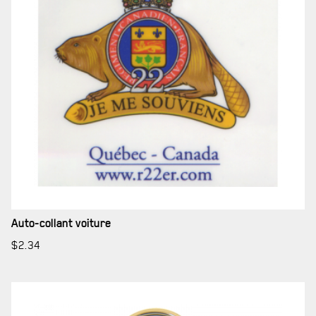
SERVICES À
LA CITADELLE
Auto-collant voiture
HÉBERGEMENT
$
2.34
SALLES DE CONFÉRENCES
MESS ET CUISINE