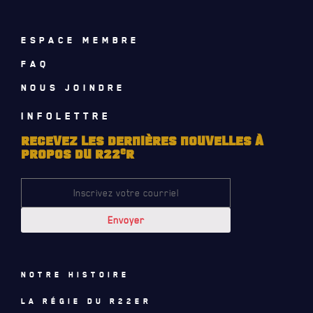
CALENDRIER
ESPACE MEMBRE
NOUVELLES
FAQ
AVIS DE DÉCÈS
NOUS JOINDRE
INFOLETTRE
INFOLETTRE
RECEVEZ LES DERNIÈRES NOUVELLES À
RECEVEZ NOS DERNIÈRES NOUVELLES À PROPOS DU R22ER
e
PROPOS DU R22
R
Notre histoire
La régie du R22eR