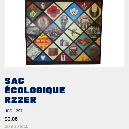
NOTRE
HISTOIRE
CRÉATION DU RÉGIMENT
SAC
HONNEURS DE BATAILLE
ÉCOLOGIQUE
DISTINCTIONS HONORIFIQUES
R22ER
PATRIMOINE
UGS :
297
$
3.86
ANCIENS COMMANDANTS ET SERGENTS-MAJORS
50 en stock