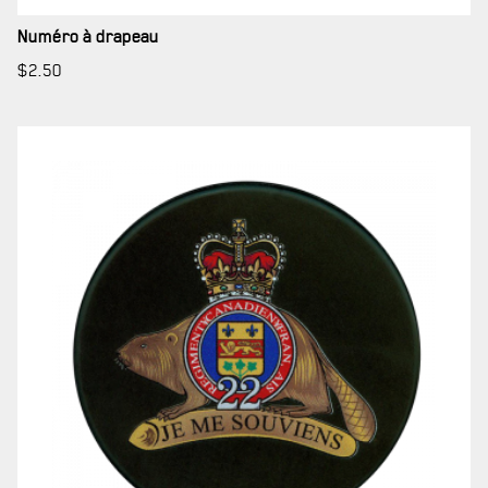
LA CITADELLE DE QUÉBEC
Numéro à drapeau
NOMINATIONS ROYALES ET HONORIFIQUES
$
2.50
QUARTIER GÉNÉRAL
LES BATAILLONS
MUSIQUE DU ROYAL 22E RÉGIMENT
ALLIANCES, AFFILIATIONS ET LIENS D'AMITIÉ
CARRIÈRES
PUBLICATIONS ET LIENS UTILES