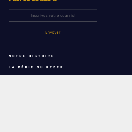
INFOLETTRE
RECEVEZ NOS DERNIÈRES NOUVELLES À PROPOS DU R22ER
Notre histoire
La régie du R22eR
Actualités
Le régiment
Services à la citadelle
HAUT DE PAGE