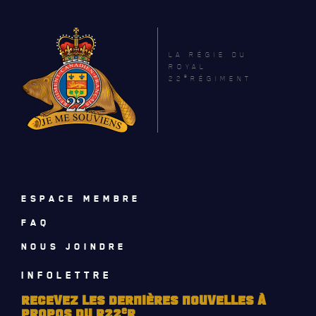
LA RÉGIE DU
ROYAL
e
22
RÉGIMENT
ESPACE MEMBRE
ACTUALITÉS
FAQ
NOUS JOINDRE
CALENDRIER
INFOLETTRE
NOUVELLES
RECEVEZ LES DERNIÈRES NOUVELLES À
AVIS DE DÉCÈS
e
PROPOS DU R22
R