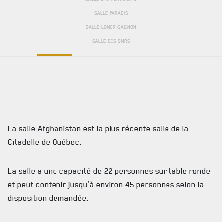
SALLE PARADIS
LE
RÉGIMENT
SALLE LOMER GAGNON
SALLE DES SMRS
GOUVERNANCE
FAQ
LA CITADELLE DE QUÉBEC
NOMINATIONS ROYALES ET HONORIFIQUES
DES RÉPONSES À
VOS QUESTIONS
QUARTIER GÉNÉRAL
La salle Afghanistan est la plus récente salle de la
LES BATAILLONS
Citadelle de Québec.
MUSIQUE DU ROYAL 22E RÉGIMENT
La salle a une capacité de 22 personnes sur table ronde
ALLIANCES, AFFILIATIONS ET LIENS D'AMITIÉ
et peut contenir jusqu’à environ 45 personnes selon la
disposition demandée.
CARRIÈRES
PUBLICATIONS ET LIENS UTILES