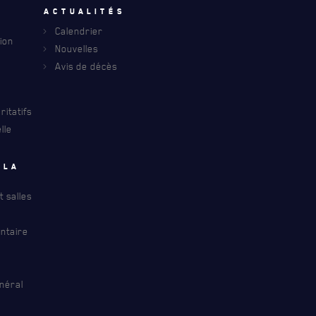
u
Actualités
Calendrier
ion
Nouvelles
Avis de décès
INFOLETTRE
itatifs
lle
S À PROPOS DU R22ER
 la
 salles
ntaire
néral