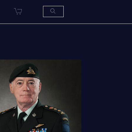
R
SERVICES À
LA
CITADELLE
HÉBERGEMENT
SALLES DE CONFÉRENCES
MESS ET CUISINE
MUSÉE
RÉSIDENCE DU GOUVERNEUR
GÉNÉRAL