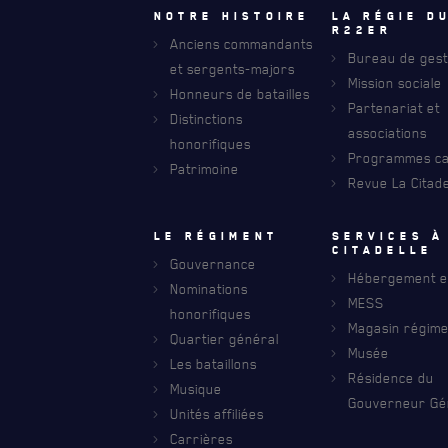
Notre histoire
La régie d
R22eR
Anciens commandants
Bureau de gest
et sergents-majors
Mission sociale
Honneurs de batailles
Partenariat et
Distinctions
associations
honorifiques
Programmes car
Patrimoine
Revue La Citade
RECEVEZ NOS DERNIÈRES NOUVELLE
AVIS DE DÉCÈS
Le régiment
Services à
citadelle
Gouvernance
Hébergement et
Nominations
MESS
honorifiques
Magasin régime
Quartier général
Musée
Les bataillons
Résidence du
Musique
Gouverneur Gé
Unités affiliées
Carrières