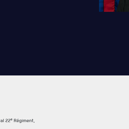
RES
TIONS ET LIENS UTILES
e
al 22
Régiment,