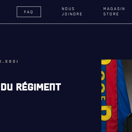
NOUS
MAGASIN
FAQ
JOINDRE
STORE
ÉGIMENT
LA RÉGIE
DU R22E
RNANCE
BUREAU DE GESTION
DELLE DE QUÉBEC
MISSION SOCIALE
R.2021
TIONS ROYALES ET
PARTENARIAT ET ASSOCIATIONS
FIQUES
MAGASIN RÉGIMENTAIRE
 DU RÉGIMENT
ER GÉNÉRAL
PROGRAMMES DE LA RÉGIE
AILLONS
REVUE LA CITADELLE
E DU ROYAL 22E RÉGIMENT
ES, AFFILIATIONS ET LIENS
É