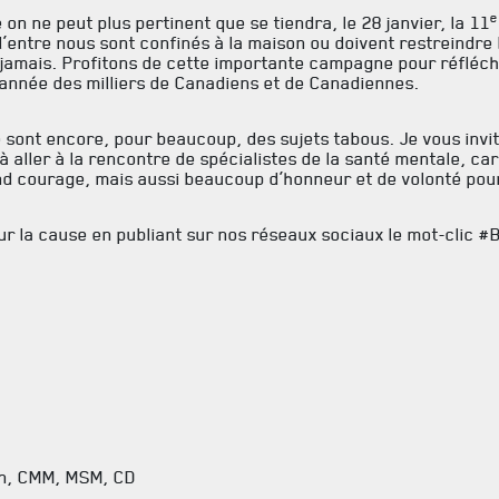
e
on ne peut plus pertinent que se tiendra, le 28 janvier, la 11
 d’entre nous sont confinés à la maison ou doivent restreindr
 jamais. Profitons de cette importante campagne pour réfléchir
année des milliers de Canadiens et de Canadiennes.
 sont encore, pour beaucoup, des sujets tabous. Je vous invite
FAQ
 à aller à la rencontre de spécialistes de la santé mentale, ca
and courage, mais aussi beaucoup d’honneur et de volonté pour
DES RÉPONSES À VOS QUESTIONS
ur la cause en publiant sur nos réseaux sociaux le mot-clic #
on, CMM, MSM, CD