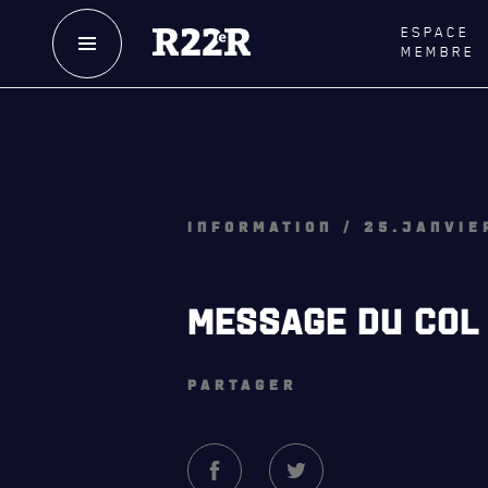
ESPACE
MEMBRE
NOTRE
HISTOIRE
LE
R
CRÉATION DU RÉGIMENT
GOUVE
HONNEURS DE BATAILLE
LA CITA
INFORMATION / 25.JANVIE
DISTINCTIONS HONORIFIQUES
NOMINA
HONORI
PATRIMOINE
MESSAGE DU COL
QUARTI
ANCIENS COMMANDANTS ET
SERGENTS-MAJORS
LES BAT
PARTAGER
TABLEAU DES ADJUDANTS-CHEFS EN
MUSIQU
POSTE
ALLIANC
D'AMITI